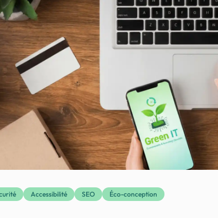
curité
Accessibilité
SEO
Éco-conception