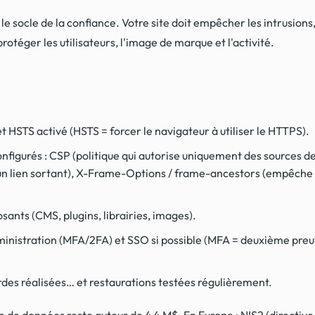
 le socle de la confiance. Votre site doit empêcher les intrusions,
protéger les utilisateurs, l'image de marque et l'activité.
 HSTS activé (HSTS = forcer le navigateur à utiliser le HTTPS).
figurés : CSP (politique qui autorise uniquement des sources de
'un lien sortant), X-Frame-Options / frame-ancestors (empêche 
sants (CMS, plugins, librairies, images).
inistration (MFA/2FA) et SSO si possible (MFA = deuxième preuv
des réalisées… et restaurations testées régulièrement.
 de données reste autour de 4,4 M$. En Europe : NIS2 (directive