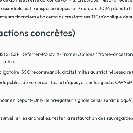
ssentiels) est transposée depuis le 17 octobre 2024 ; dans la 
teurs financiers et à certains prestataires TIC) s'applique depui
actions concrètes)
 : HSTS, CSP, Referrer-Policy, X-Frame-Options / frame-ancestors
uration).
igatoire, SSO recommandé, droits limités au strict nécessaire (
iants publics de vulnérabilités) et s'appuyer sur les guides OWAS
r en Report-Only (le navigateur signale ce qui serait bloqué), 
, surveiller les anomalies, tester la restauration des sauvegard