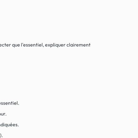
llecter que l'essentiel, expliquer clairement
ssentiel.
our.
ndiquées.
).